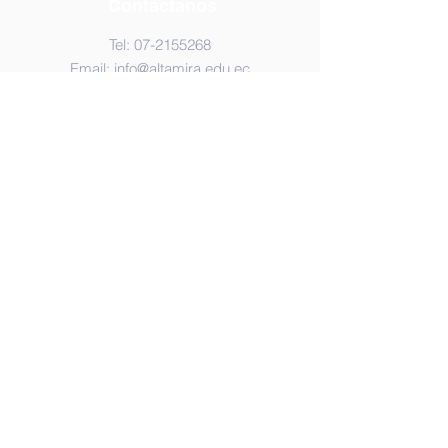
Contáctanos
Tel:
07-2155268
Email:
info@altamira.edu.ec
Dirección
Cdla. Febres Cordero: Av. Sixto
Duran y S/N, 593, Santa Rosa,
Ecuador.
© 2023 by Unidad Educativa Altamira