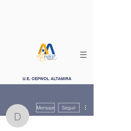
U.E. CEPWOL ALTAMIRA
Más acciones
Mensaje
Seguir
dalllbfbell