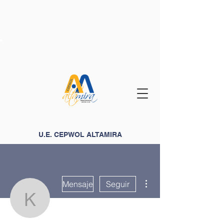
U.E. CEPWOL ALTAMIRA
Más acciones
Mensaje
Seguir
knightscqnelson