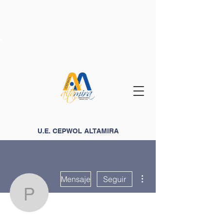
U.E. CEPWOL ALTAMIRA
Más acciones
Mensaje
Seguir
parkercowhood