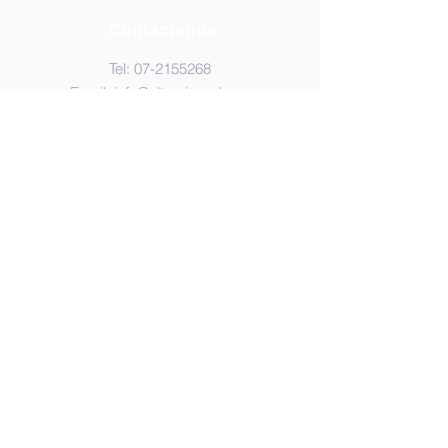
Contáctanos
Tel:
07-2155268
Email:
info@altamira.edu.ec
Dirección
Cdla. Febres Cordero: Av. Sixto
Duran y S/N, 593, Santa Rosa,
Ecuador.
© 2023 by Unidad Educativa Altamira