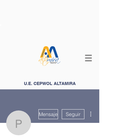
U.E. CEPWOL ALTAMIRA
Más acciones
Mensaje
Seguir
paulsenmhmstephens