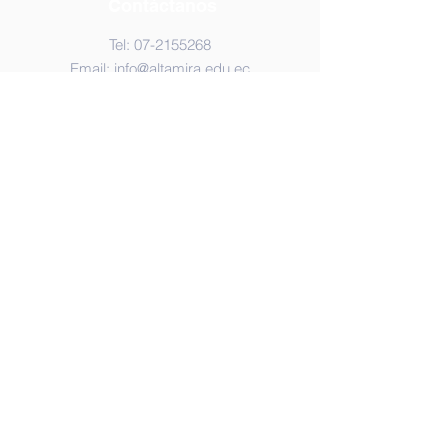
Contáctanos
Tel:
07-2155268
Email:
info@altamira.edu.ec
Dirección
Cdla. Febres Cordero: Av. Sixto
Duran y S/N, 593, Santa Rosa,
Ecuador.
© 2023 by Unidad Educativa Altamira