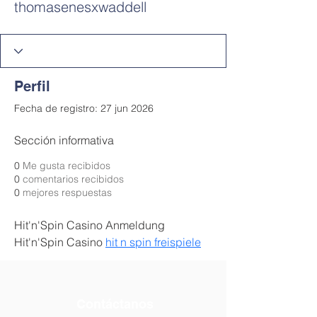
thomasenesxwaddell
Perfil
Fecha de registro: 27 jun 2026
Sección informativa
0
Me gusta recibidos
0
comentarios recibidos
0
mejores respuestas
Hit'n'Spin Casino Anmeldung 
Hit'n'Spin Casino 
hit n spin freispiele
Contáctanos