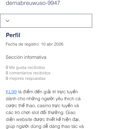
demabreuwuso-9947
Perfil
Fecha de registro: 10 abr 2026
Sección informativa
0
Me gusta recibidos
0
comentarios recibidos
0
mejores respuestas
KL99
 là điểm đến giải trí trực tuyến 
dành cho những người yêu thích cá 
cược thể thao, casino trực tuyến và 
các trò chơi slot đổi thưởng. Giao 
diện website được thiết kế hiện đại, 
giúp người dùng dễ dàng thao tác và 