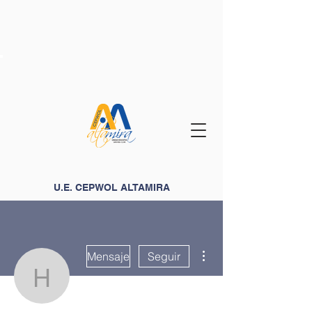
U.E. CEPWOL ALTAMIRA
Más acciones
Mensaje
Seguir
husumpylslaughter