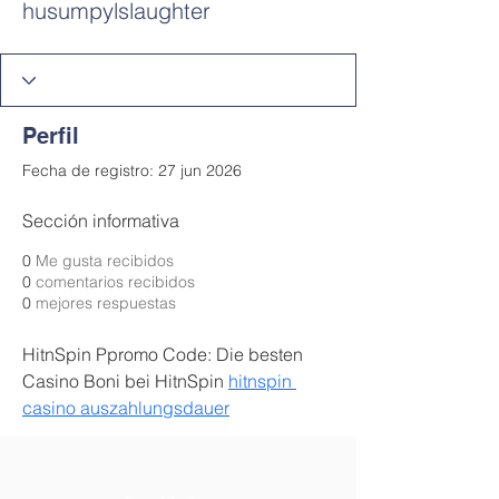
husumpylslaughter
Perfil
Fecha de registro: 27 jun 2026
Sección informativa
0
Me gusta recibidos
0
comentarios recibidos
0
mejores respuestas
HitnSpin Ppromo Code: Die besten 
Casino Boni bei HitnSpin 
hitnspin 
casino auszahlungsdauer